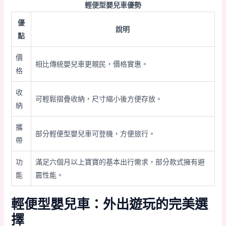
輕便型嬰兒車優勢
優
說明
點
價
相比傳統嬰兒車更親民，價格實惠。
格
收
可輕鬆摺疊收納，尺寸縮小後方便存放。
納
攜
部分輕便型嬰兒車可登機，方便旅行。
帶
功
滿足六個月以上寶寶的基本出行需求，部分款式擁有避
能
震性能。
輕便型嬰兒車：外出遊玩的完美選
擇