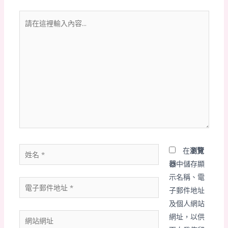
請
在
這
裡
輸
入
內
容...
姓
在
瀏覽
名
器
中儲存顯
*
示名稱、電
電
子郵件地址
子
及個人網站
郵
網
網址，以供
件