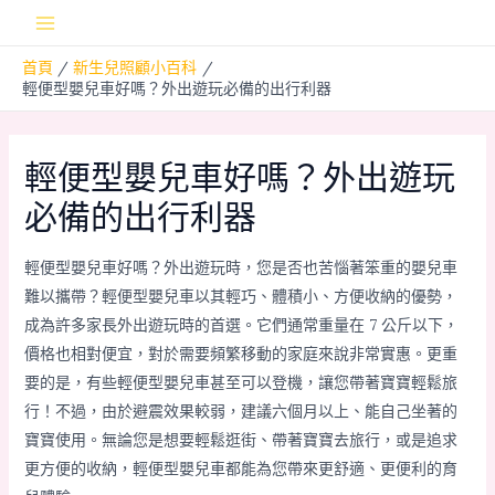
跳
Main
至
首頁
新生兒照顧小百科
主
Menu
輕便型嬰兒車好嗎？外出遊玩必備的出行利器
要
內
容
輕便型嬰兒車好嗎？外出遊玩
必備的出行利器
輕便型嬰兒車好嗎？外出遊玩時，您是否也苦惱著笨重的嬰兒車
難以攜帶？輕便型嬰兒車以其輕巧、體積小、方便收納的優勢，
成為許多家長外出遊玩時的首選。它們通常重量在 7 公斤以下，
價格也相對便宜，對於需要頻繁移動的家庭來說非常實惠。更重
要的是，有些輕便型嬰兒車甚至可以登機，讓您帶著寶寶輕鬆旅
行！不過，由於避震效果較弱，建議六個月以上、能自己坐著的
寶寶使用。無論您是想要輕鬆逛街、帶著寶寶去旅行，或是追求
更方便的收納，輕便型嬰兒車都能為您帶來更舒適、更便利的育