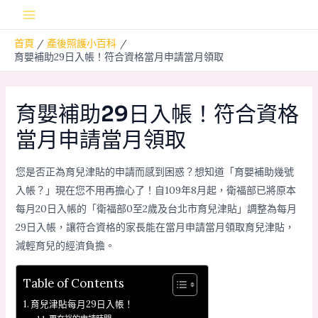
跳
Main
至
首頁
產後照護小百科
主
Menu
育嬰補助29日入帳！符合資格當月申請當月領取
要
內
容
育嬰補助29日入帳！符合資格
當月申請當月領取
您是否正為育兒津貼的申請而感到困惑？想知道「育嬰補助幾號
入帳？」現在您不用再擔心了！自109年8月起，衛福部已將原本
每月20日入帳的「衛福部0至2歲及台北市育兒津貼」調整為每月
29日入帳，讓符合資格的家長能在當月申請當月領取育兒津貼，
減輕育兒的經濟負擔。
Table of Contents
育兒津貼每月29日入帳！