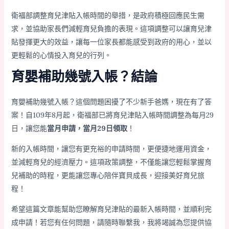
衛福部調整育兒津貼入帳時間的舉措，是政府積極回應民生需
求，並協助家長們減輕育兒負擔的表現。這項調整可以讓育兒津
貼發揮更大的效益，讓每一位家長都能感受到政府的用心，並以
更輕鬆的心情投入育兒的行列。
育嬰補助幾號入帳？結論
育嬰補助幾號入帳？這個問題困擾了不少新手爸媽，現在有了答
案！自109年8月起，衛福部已將育兒津貼入帳時間調整為每月29
日，讓您能
當月申請，當月29日領取
！
新的入帳時間，讓您有更充裕的申請時間，更便捷地運用資金，
並減輕育兒的經濟壓力。這項政策調整，不僅能讓您輕鬆掌握育
兒補助的時程，更能讓您專心陪伴寶貝成長，迎接美好育兒旅
程！
希望這篇文章能幫助您瞭解育兒津貼的最新入帳時間，並順利完
成申請！若您有任何問題，請隨時聯繫我，我將竭誠為您提供協