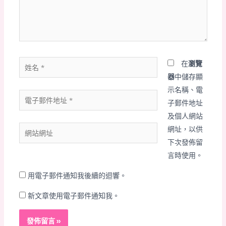
內
容...
姓
在
瀏覽
名
器
中儲存顯
*
示名稱、電
電
子郵件地址
子
及個人網站
郵
網
網址，以供
件
站
下次發佈留
地
網
言時使用。
址
址
*
用電子郵件通知我後續的迴響。
新文章使用電子郵件通知我。