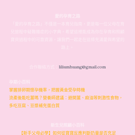
愛的孕育之路
「愛的孕育之路」不僅是一本育兒指南，更是每一位父母在育
兒旅程中疑難雜症的小字典。希望這裡能成為你在孕育和照顧
寶貝過程中的可靠資源，讓我們一起走在這條充滿愛與希望的
路上。
合作聯絡方式：
liliumhuang@gmail.com
孕期小百科
掌握排卵期懷孕機率，把握黃金受孕時機
流產後能吃薑嗎？營養師建議：避開薑、麻油等刺激性食物，
多吃豆腐、豆漿補充蛋白質
新生兒照顧小百科
【新手父母必學】如何從寶寶反應判斷奶量是否充足