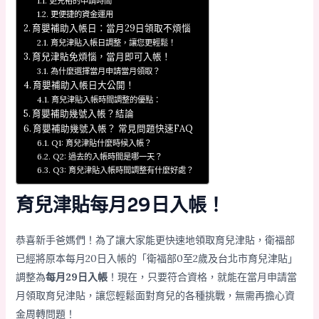
更充裕的申請時間
更便捷的資金運用
育嬰補助入帳日：當月29日領取不煩惱
育兒津貼入帳日調整，讓您更輕鬆！
育兒津貼免煩惱，當月即可入帳！
為什麼選擇當月申請當月領取？
育嬰補助入帳日大公開！
育兒津貼入帳時間調整的優點：
育嬰補助幾號入帳？結論
育嬰補助幾號入帳？ 常見問題快速FAQ
Q1: 育兒津貼什麼時候入帳？
Q2: 過去的入帳時間是哪一天？
Q3: 育兒津貼入帳時間調整有什麼好處？
育兒津貼每月29日入帳！
恭喜新手爸媽們！為了讓大家能更快速地領取育兒津貼，衛福部
已經將原本每月20日入帳的「衛福部0至2歲及台北市育兒津貼」
調整為
每月29日入帳
！現在，只要符合資格，就能在當月申請當
月領取育兒津貼，讓您輕鬆面對育兒的各種挑戰，無需再擔心資
金周轉問題！