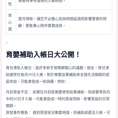
無需再等待漫長的入帳時間。
性
安
當月領取，讓您不必擔心因為時間延誤而影響寶寶的照
心
顧，更能專心陪伴寶寶成長。
感
“`
育嬰補助入帳日大公開！
育兒津貼入帳日，是許多新手爸媽都關心的議題。過去，育兒津
貼通常在每月20日入帳，對於需要這筆補助來支撐生活開銷的家
庭來說，可能會造成一些困擾，例如：
月初資金不足： 如果在月初就需要使用這筆補助，但卻要等到月
中的20日才入帳，可能會造成一時的資金短缺，影響家庭的日常
開銷。
突發事件應急： 遇到突發狀況需要用錢，但補助卻還沒入帳，可