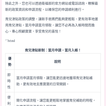
除此之外，您也可以透過衛福部的官方網站或電話諮詢，瞭解最
新的政策資訊和申請流程，以確保您的申請順利進行。
育兒津貼政策的調整，讓新手爸媽們能夠更輕鬆、更有效率地運
用育兒津貼。當月申請當月領取，讓您不必再為入帳時間而擔
心，專心照顧寶寶，享受育兒的喜悅！
“`html
育兒津貼新制：當月申請，當月入帳！
優
說明
勢
即
當月申請當月領取，讓您能更迅速地獲得育兒津貼補
時
助，更有效地支應寶寶的日常開銷。
性
便
簡化申請流程，讓您能更輕鬆地掌握育兒補助的時程，
利