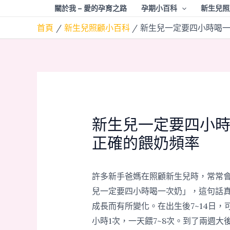
跳
關於我 – 愛的孕育之路
孕期小百科
新生兒照
至
首頁
新生兒照顧小百科
新生兒一定要四小時喝
主
要
內
容
新生兒一定要四小
正確的餵奶頻率
許多新手爸媽在照顧新生兒時，常常
兒一定要四小時喝一次奶」，這句話
成長而有所變化。在出生後7~14日，
小時1次，一天餵7~8次。到了兩週