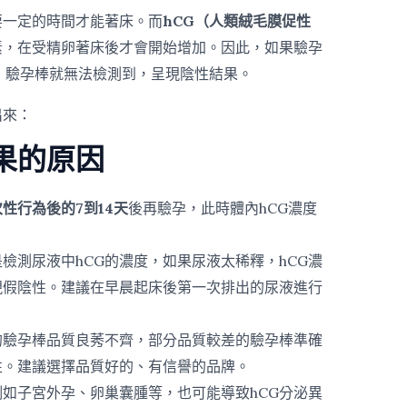
要一定的時間才能著床。而
hCG（人類絨毛膜促性
素，在受精卵著床後才會開始增加。因此，如果驗孕
，驗孕棒就無法檢測到，呈現陰性結果。
出來：
果的原因
性行為後的7到14天
後再驗孕，此時體內hCG濃度
檢測尿液中hCG的濃度，如果尿液太稀釋，hCG濃
現假陰性。建議在早晨起床後第一次排出的尿液進行
的驗孕棒品質良莠不齊，部分品質較差的驗孕棒準確
性。建議選擇品質好的、有信譽的品牌。
如子宮外孕、卵巢囊腫等，也可能導致hCG分泌異