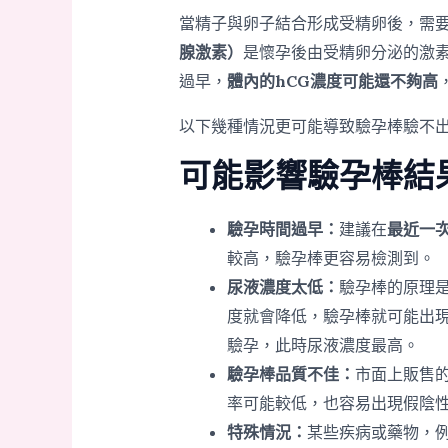
當精子與卵子結合形成受精卵後，需
腺激素）
是懷孕後由受精卵分泌的激
過早，
體內的hCG濃度可能還不夠高
以下幾種情況更可能導致驗孕棒驗不
可能影響驗孕棒結
驗孕時間過早：
建議在
最近一次
較高，驗孕棒更容易檢測到。
尿液濃度太低：
驗孕棒的原理是
度就會降低，驗孕棒就可能出
驗孕，此時尿液濃度最高。
驗孕棒品質不佳：
市面上販售
率可能較低，也容易出現假陰
特殊情況：
某些疾病或藥物，例