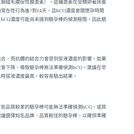
人類絨毛膜促性腺激素），這種激素在受精卵著床後
常在性行為後7到14天，且hCG濃度會隨懷孕時間
hCG濃度可能尚未達到驗孕棒的偵測極限，因此驗
結合，而抗體的結合力會受到尿液濃度的影響。如果
就會下降，導致驗孕棒無法準確偵測hCG。建議在早
此時尿液濃度最高，較容易驗出結果。
些品質較差的驗孕棒可能無法準確偵測hCG，或其
建議選擇知名品牌、品質較佳的驗孕棒，以確保準確