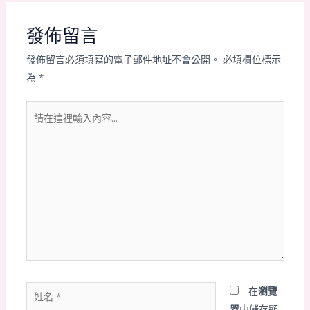
發佈留言
發佈留言必須填寫的電子郵件地址不會公開。
必填欄位標示
為
*
請
在
這
裡
輸
入
內
容...
姓
在
瀏覽
名
器
中儲存顯