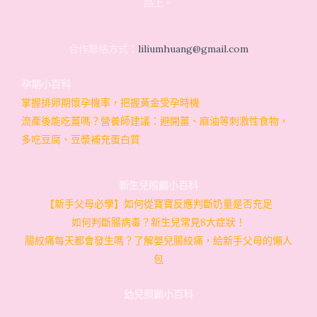
路上。
合作聯絡方式：
liliumhuang@gmail.com
孕期小百科
掌握排卵期懷孕機率，把握黃金受孕時機
流產後能吃薑嗎？營養師建議：避開薑、麻油等刺激性食物，
多吃豆腐、豆漿補充蛋白質
新生兒照顧小百科
【新手父母必學】如何從寶寶反應判斷奶量是否充足
如何判斷腸病毒？新生兒常見8大症狀！
腸絞痛每天都會發生嗎？了解嬰兒腸絞痛，給新手父母的懶人
包
幼兒照顧小百科