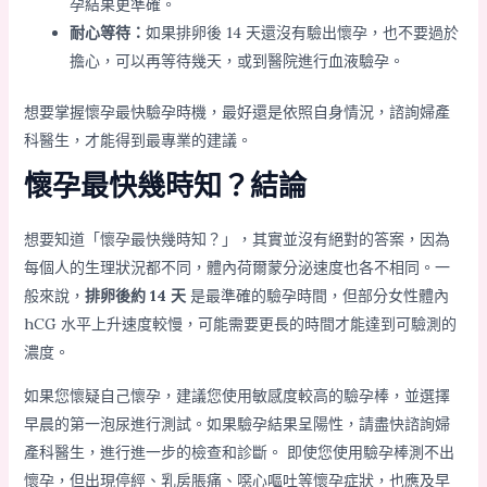
孕結果更準確。
耐心等待：
如果排卵後 14 天還沒有驗出懷孕，也不要過於
擔心，可以再等待幾天，或到醫院進行血液驗孕。
想要掌握懷孕最快驗孕時機，最好還是依照自身情況，諮詢婦產
科醫生，才能得到最專業的建議。
懷孕最快幾時知？結論
想要知道「懷孕最快幾時知？」，其實並沒有絕對的答案，因為
每個人的生理狀況都不同，體內荷爾蒙分泌速度也各不相同。一
般來說，
排卵後約 14 天
是最準確的驗孕時間，但部分女性體內
hCG 水平上升速度較慢，可能需要更長的時間才能達到可驗測的
濃度。
如果您懷疑自己懷孕，建議您使用敏感度較高的驗孕棒，並選擇
早晨的第一泡尿進行測試。如果驗孕結果呈陽性，請盡快諮詢婦
產科醫生，進行進一步的檢查和診斷。 即使您使用驗孕棒測不出
懷孕，但出現停經、乳房脹痛、噁心嘔吐等懷孕症狀，也應及早