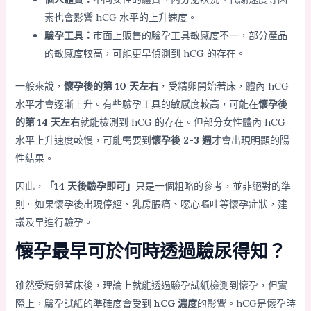
素也會影響 hCG 水平的上升速度。
驗孕工具：
市面上販售的驗孕工具敏感度不一，部分產品
的敏感度較高，可能更早偵測到 hCG 的存在。
一般來說，
懷孕後的第 10 天左右
，受精卵開始著床，體內 hCG
水平才會逐漸上升。有些驗孕工具的敏感度較高，可能在
懷孕後
的第 14 天左右
就能檢測到 hCG 的存在。但部分女性體內 hCG
水平上升速度較慢，可能需要到
懷孕後 2-3 週
才會出現明顯的陽
性結果。
因此，
「14 天後驗孕即可」
只是一個粗略的參考，並非絕對的準
則。如果懷孕後出現停經、乳房脹痛、噁心嘔吐等懷孕症狀，建
議及早進行驗孕。
懷孕最早可於何時透過驗尿得知？
雖然受精卵著床後，理論上就能透過驗孕試紙檢測到懷孕，但實
際上，驗孕試紙的準確度會受到
hCG 濃度
的影響。hCG是懷孕時