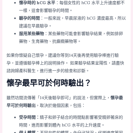
懷孕時的 hCG 水平
：每個女性的 hCG 水平上升速度都不
一樣，這會影響驗孕的時間。
驗孕的時間
：一般來說，早晨尿液的 hCG 濃度最高，所以
建議在早晨驗孕。
服用某些藥物
：某些藥物可能會影響驗孕結果，例如排卵
藥物、生育藥物、抗癲癇藥物等。
如果你懷疑自己懷孕，建議你等到14天後再使用驗孕棒進行驗
孕，並遵循驗孕棒上的說明操作。 如果驗孕結果呈陽性，請盡快
諮詢婦產科醫生，進行進一步的檢查和診斷。
懷孕最早可於何時驗出？
雖然坊間流傳著「14天後驗孕即可」的說法，但實際上，
懷孕最
早可於何時驗出
，取決於幾個因素，包括：
受孕時間：
精子和卵子結合的時間點影響著受精卵著床的
時間，進而影響到體內 hCG 水平的上升速度。
個人體質：
不同女性的體質、內分泌狀況、代謝速度等因