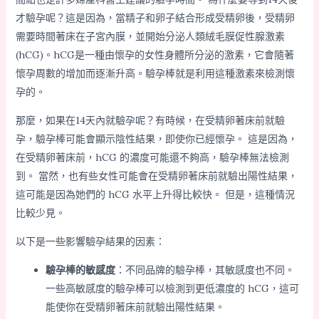
才驗孕呢？這是因為，當精子和卵子結合形成受精卵後，受精卵
需要時間著床在子宮內膜，並開始分泌人類絨毛膜促性腺激素
(hCG)。hCG是一種由懷孕的女性身體所分泌的激素，它會隨著
懷孕周數的增加而逐漸升高。驗孕棒就是利用這種激素來檢測懷
孕的。
那麼，如果在14天內就驗孕呢？有時候，在受精卵著床前就驗
孕，驗孕棒可能會顯示陰性結果，即使你已經懷孕。 這是因為，
在受精卵著床前，hCG 的濃度可能還不夠高，驗孕棒無法檢測
到。 當然，也有些女性可能會在受精卵著床前就驗出陽性結果，
這可能是因為她們的 hCG 水平上升得比較快。 但是，這種情況
比較少見。
以下是一些影響驗孕結果的因素：
驗孕棒的敏感度
：不同品牌的驗孕棒，其敏感度也不同。
一些高敏感度的驗孕棒可以檢測到更低濃度的 hCG，這可
能使你在受精卵著床前就驗出陽性結果。