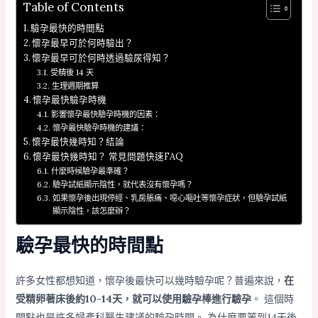
Table of Contents
驗孕最快的時間點
懷孕最早可於何時驗出？
懷孕最早可於何時透過驗尿得知？
受精後 14 天
生理週期推算
懷孕最快驗孕時機
影響懷孕最快驗孕時機的因素：
懷孕最快驗孕時機的建議：
懷孕最快幾時知？結論
懷孕最快幾時知？ 常見問題快速FAQ
什麼時候驗孕最準確？
驗孕試紙顯示陰性，就代表沒有懷孕嗎？
如果懷孕後出現停經、乳房脹痛、噁心嘔吐等懷孕症狀，但驗孕試紙
顯示陰性，該怎麼辦？
驗孕最快的時間點
許多女性都想知道，懷孕後最快可以幾時驗孕呢？普遍來說，
在
受精卵著床後約10-14天，就可以使用驗孕棒進行驗孕
。 這個時
間點也是許多婦產科醫生建議的驗孕時間。 為什麼要等到14天後