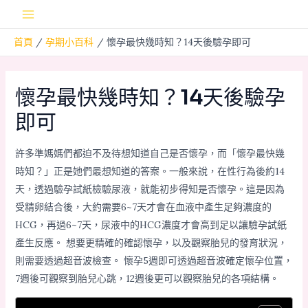
跳
Main
至
首頁
孕期小百科
懷孕最快幾時知？14天後驗孕即可
主
Menu
要
內
懷孕最快幾時知？14天後驗孕
容
即可
許多準媽媽們都迫不及待想知道自己是否懷孕，而「懷孕最快幾
時知？」正是她們最想知道的答案。一般來說，在性行為後約14
天，透過驗孕試紙檢驗尿液，就能初步得知是否懷孕。這是因為
受精卵結合後，大約需要6~7天才會在血液中產生足夠濃度的
HCG，再過6~7天，尿液中的HCG濃度才會高到足以讓驗孕試紙
產生反應。 想要更精確的確認懷孕，以及觀察胎兒的發育狀況，
則需要透過超音波檢查。 懷孕5週即可透過超音波確定懷孕位置，
7週後可觀察到胎兒心跳，12週後更可以觀察胎兒的各項結構。