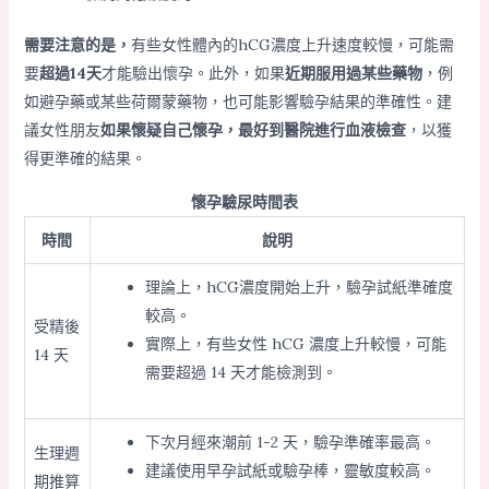
需要注意的是，
有些女性體內的hCG濃度上升速度較慢，可能需
要
超過14天
才能驗出懷孕。此外，如果
近期服用過某些藥物
，例
如避孕藥或某些荷爾蒙藥物，也可能影響驗孕結果的準確性。建
議女性朋友
如果懷疑自己懷孕，最好到醫院進行血液檢查
，以獲
得更準確的結果。
懷孕驗尿時間表
時間
說明
理論上，hCG濃度開始上升，驗孕試紙準確度
較高。
受精後
實際上，有些女性 hCG 濃度上升較慢，可能
14 天
需要超過 14 天才能檢測到。
下次月經來潮前 1-2 天，驗孕準確率最高。
生理週
建議使用早孕試紙或驗孕棒，靈敏度較高。
期推算