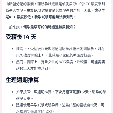
由胎盤分泌的激素，而驗孕試紙就是偵測尿液中的hCG濃度來判
斷是否懷孕。由於hCG濃度會隨著懷孕週數增加，因此，
懷孕早
期hCG濃度較低，驗孕試紙可能無法檢測到
。
一般來說，
懷孕最早可於何時透過驗尿得知？
受精後 14 天
理論上，受精後14天即可透過驗孕試紙檢測到懷孕，因為
hCG濃度開始上升，此時驗孕試紙的準確度較高。
然而，實際上，有些女性的hCG濃度上升較慢，可能需要
超過14天才能檢測到。
生理週期推算
如果按照生理週期推算，
下次月經來潮前1-2天
，驗孕的準
確率最高。
建議使用早孕試紙或驗孕棒，這些試紙的靈敏度較高，可
以檢測到低濃度的hCG。