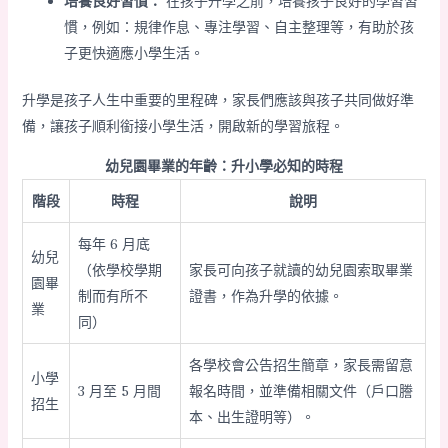
培養良好習慣：
在孩子升學之前，培養孩子良好的學習習
慣，例如：規律作息、專注學習、自主整理等，有助於孩
子更快適應小學生活。
升學是孩子人生中重要的里程碑，家長們應該與孩子共同做好準
備，讓孩子順利銜接小學生活，開啟新的學習旅程。
幼兒園畢業的年齡：升小學必知的時程
階段
時程
說明
每年 6 月底
幼兒
（依學校學期
家長可向孩子就讀的幼兒園索取畢業
園畢
制而有所不
證書，作為升學的依據。
業
同）
各學校會公告招生簡章，家長需留意
小學
3 月至 5 月間
報名時間，並準備相關文件（戶口謄
招生
本、出生證明等）。