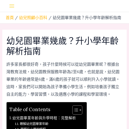
跳
Main
至
首頁
幼兒照顧小百科
幼兒園畢業幾歲？升小學年齡解析指南
主
Menu
要
內
幼兒園畢業幾歲？升小學年齡
容
解析指南
許多家長都很好奇，孩子什麼時候可以從幼兒園畢業呢？根據台
灣教育法規，幼兒園教保服務年齡為2至6歲，也就是說，幼兒園
畢業的年齡通常是6歲，滿6歲的孩子就可以順利升入小學就讀。
這時，家長們可以開始為孩子準備小學生活，例如培養孩子獨立
自主的能力、學習習慣，以及適應小學的課程和學習環境。
Table of Contents
幼兒園畢業年齡與升學時程：完整解析
瞭解幼兒園畢業年齡