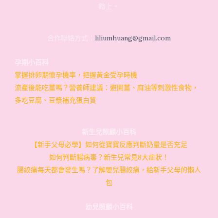
路上。
合作聯絡方式：
liliumhuang@gmail.com
孕期小百科
掌握排卵期懷孕機率，把握黃金受孕時機
流產後能吃薑嗎？營養師建議：避開薑、麻油等刺激性食物，
多吃豆腐、豆漿補充蛋白質
新生兒照顧小百科
【新手父母必學】如何從寶寶反應判斷奶量是否充足
如何判斷腸病毒？新生兒常見8大症狀！
腸絞痛每天都會發生嗎？了解嬰兒腸絞痛，給新手父母的懶人
包
幼兒照顧小百科