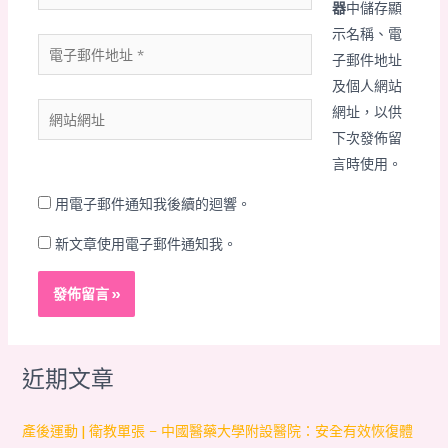
名
器
中儲存顯
*
示名稱、電
電
子郵件地址
子
及個人網站
郵
網
網址，以供
件
站
下次發佈留
地
網
言時使用。
址
址
*
用電子郵件通知我後續的迴響。
新文章使用電子郵件通知我。
近期文章
產後運動 | 衛教單張 – 中國醫藥大學附設醫院：安全有效恢復體