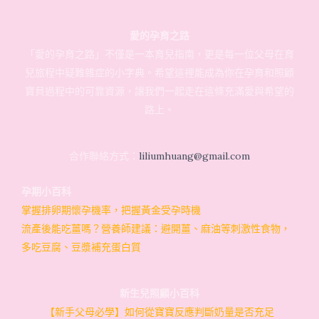
愛的孕育之路
「愛的孕育之路」不僅是一本育兒指南，更是每一位父母在育
兒旅程中疑難雜症的小字典。希望這裡能成為你在孕育和照顧
寶貝過程中的可靠資源，讓我們一起走在這條充滿愛與希望的
路上。
合作聯絡方式：
liliumhuang@gmail.com
孕期小百科
掌握排卵期懷孕機率，把握黃金受孕時機
流產後能吃薑嗎？營養師建議：避開薑、麻油等刺激性食物，
多吃豆腐、豆漿補充蛋白質
新生兒照顧小百科
【新手父母必學】如何從寶寶反應判斷奶量是否充足