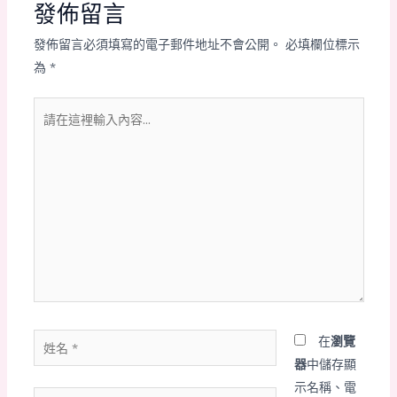
發佈留言
發佈留言必須填寫的電子郵件地址不會公開。
必填欄位標示
為
*
請
在
這
裡
輸
入
內
容...
姓
在
瀏覽
名
器
中儲存顯
*
示名稱、電