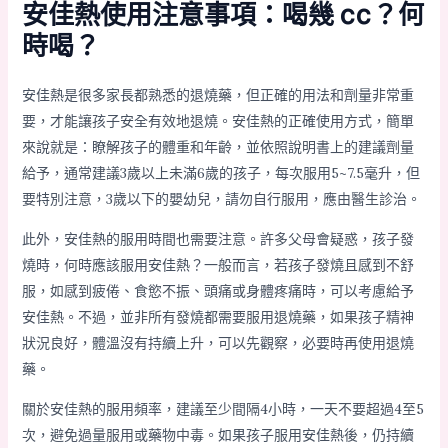
安佳熱使用注意事項：喝幾 cc？何
時喝？
安佳熱是很多家長都熟悉的退燒藥，但正確的用法和劑量非常重
要，才能讓孩子安全有效地退燒。安佳熱的正確使用方式，簡單
來說就是：瞭解孩子的體重和年齡，並依照說明書上的建議劑量
給予，通常建議3歲以上未滿6歲的孩子，每次服用5~7.5毫升，但
要特別注意，3歲以下的嬰幼兒，請勿自行服用，應由醫生診治。
此外，安佳熱的服用時間也需要注意。許多父母會疑惑，孩子發
燒時，何時應該服用安佳熱？一般而言，若孩子發燒且感到不舒
服，如感到疲倦、食慾不振、頭痛或身體疼痛時，可以考慮給予
安佳熱。不過，並非所有發燒都需要服用退燒藥，如果孩子精神
狀況良好，體溫沒有持續上升，可以先觀察，必要時再使用退燒
藥。
關於安佳熱的服用頻率，建議至少間隔4小時，一天不要超過4至5
次，避免過量服用或藥物中毒。如果孩子服用安佳熱後，仍持續