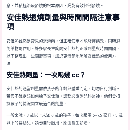
息，並積極治療發燒的根本原因，纔能有效控制發燒。
安佳熱退燒劑量與時間間隔注意事
項
安佳熱雖然是常見的退燒藥，但正確使用才能發揮藥效，同時避
免藥物副作用。許多家長會詢問安佳熱的正確劑量與時間間隔，
以下整理出一些關鍵事項，讓您更清楚地瞭解安佳熱的使用方
法。
安佳熱劑量：一次喝幾 cc？
安佳熱的適當劑量需依孩子的年齡與體重而定，切勿自行判斷。
若您不確定該如何給予安佳熱，請務必諮詢兒科醫師，他們會根
據孩子的情況開立最適合的劑量。
一般來說，3 歲以上未滿 6 歲的孩子，每次服用 5~7.5 毫升。3 歲
以下的嬰幼兒，請勿自行服用，應由醫生診治。