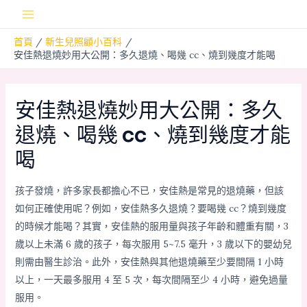
跳
Main
至
首頁
新生兒照顧小百科
主
Menu
安佳熱退燒妙用大公開：多久退燒、喝幾 cc、燒到幾度才能喝
要
內
容
安佳熱退燒妙用大公開：多久
退燒、喝幾 cc、燒到幾度才能
喝
孩子發燒，許多家長都擔心不已，安佳熱是常見的退燒藥，但該
如何正確使用呢？例如，安佳熱多久退燒？要喝幾 cc？燒到幾度
的時候才能喝？其實，安佳熱的服用量與孩子年齡和體重有關，3
歲以上未滿 6 歲的孩子，每次服用 5~7.5 毫升，3 歲以下的嬰幼兒
則需由醫生診治。此外，安佳熱與其他退燒藥至少要間隔 1 小時
以上，一天最多服用 4 至 5 次，每次間隔至少 4 小時，避免過量
服用。