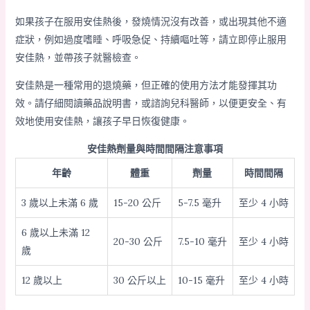
如果孩子在服用安佳熱後，發燒情況沒有改善，或出現其他不適
症狀，例如過度嗜睡、呼吸急促、持續嘔吐等，請立即停止服用
安佳熱，並帶孩子就醫檢查。
安佳熱是一種常用的退燒藥，但正確的使用方法才能發揮其功
效。請仔細閱讀藥品說明書，或諮詢兒科醫師，以便更安全、有
效地使用安佳熱，讓孩子早日恢復健康。
安佳熱劑量與時間間隔注意事項
年齡
體重
劑量
時間間隔
3 歲以上未滿 6 歲
15-20 公斤
5-7.5 毫升
至少 4 小時
6 歲以上未滿 12
20-30 公斤
7.5-10 毫升
至少 4 小時
歲
12 歲以上
30 公斤以上
10-15 毫升
至少 4 小時