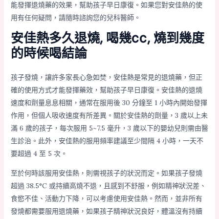
能發揮退燒藥的效果，幫助孩子早日康復。如果您對安佳熱的使
用有任何疑問，請隨時諮詢您的兒科醫師。
安佳熱多久退燒, 喝幾cc, 燒到幾度
的時候喝結論
孩子發燒，讓許多家長心急如焚，安佳熱是常見的退燒藥，但正
確的使用方式才能發揮藥效，幫助孩子早日康復。安佳熱的退燒
速度和劑量息息相關，通常在服用後 30 分鐘至 1 小時內開始發揮
作用，但個人吸收速度有所差異。關於安佳熱的劑量，3 歲以上未
滿 6 歲的孩子，每次服用 5~7.5 毫升，3 歲以下的嬰幼兒則需由醫
生診治。此外，安佳熱的服用頻率建議至少間隔 4 小時，一天不
要超過 4 至 5 次。
至於何時該服用安佳熱，則需視孩子的狀況而定。如果孩子發燒
超過 38.5°C 或持續高燒不退，且感到不舒服，例如精神狀況差、
食慾不佳、活動力下降，可以考慮使用安佳熱。然而，並非所有
發燒都需要服用退燒藥，如果孩子精神狀況良好，體溫沒有持續