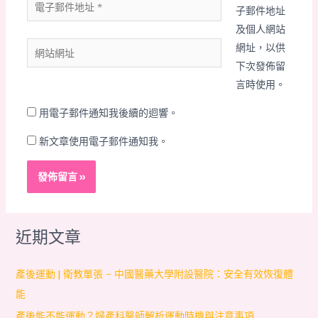
電
子郵件地址
子
及個人網站
郵
網
網址，以供
件
站
下次發佈留
地
網
言時使用。
址
址
*
用電子郵件通知我後續的迴響。
新文章使用電子郵件通知我。
近期文章
產後運動 | 衛教單張 – 中國醫藥大學附設醫院：安全有效恢復體
能
產後能不能運動？婦產科醫師解析運動時機與注意事項