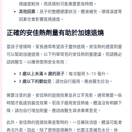
燒速度較快，而高燒則可能需要更長時間。
其他因素：
孩子的整體健康狀況、體液補充、環境溫度等
因素也會影響退燒速度。
正確的安佳熱劑量有助於加速退燒
當孩子發燒時，家長通常希望孩子盡快退燒。安佳熱的適當劑量
可以幫助加速退燒。以下列舉常見的安佳熱劑量建議，但請務必
諮詢醫生，以確保使用安全有效：
3 歲以上未滿 6 歲的孩子：
每次服用 5~7.5 毫升。
3 歲以下的嬰幼兒：
請勿自行服用，應由醫生診治。
需要注意的是，安佳熱的退燒效果並非立竿見影，通常需要一些
時間才能達到最佳效果。若孩子服用安佳熱後，體溫沒有明顯下
降，請勿自行增加劑量，應諮詢醫生尋求專業意見。
此外，安佳熱的退燒效果是暫時的，一旦藥效消退，體溫可能會
再次升高。因此，除了使用退燒藥外，也要注意補充水分、休