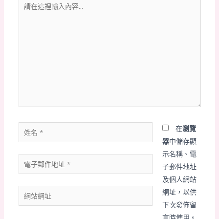
請
在
這
裡
輸
入
內
容...
姓
在
瀏覽
名
器
中儲存顯
*
示名稱、電
電
子郵件地址
子
及個人網站
郵
網
網址，以供
件
站
下次發佈留
地
網
言時使用。