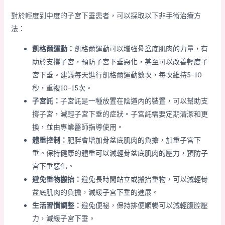
對於輕度到中度的子宮下垂患者，可以採取以下非手術治療方
法：
凱格爾運動：
凱格爾運動可以增強骨盆底肌肉的力量，有
助於支撐子宮，預防子宮下垂惡化，甚至可以改善輕度子
宮下垂。建議每天進行凱格爾運動數次，每次維持5-10
秒，重複10-15次。
子宮託：
子宮託是一種放置在陰道內的裝置，可以幫助支
撐子宮，減輕子宮下垂的症狀。子宮託需要定期清潔和更
換，並由專業醫師指導使用。
體重控制：
肥胖會增加骨盆底肌肉的負擔，加重子宮下
垂。保持健康的體重可以減輕骨盆底肌肉的壓力，預防子
宮下垂惡化。
避免重物搬抬：
避免長時間站立或搬抬重物，可以減輕骨
盆底肌肉的負擔，減緩子宮下垂的進展。
生活習慣調整：
避免便祕，保持排便順暢可以減輕腹腔壓
力，減緩子宮下垂。