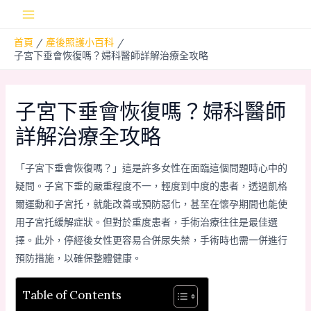
跳
Main
至
首頁
產後照護小百科
主
Menu
子宮下垂會恢復嗎？婦科醫師詳解治療全攻略
要
內
容
子宮下垂會恢復嗎？婦科醫師
詳解治療全攻略
「子宮下垂會恢復嗎？」這是許多女性在面臨這個問題時心中的
疑問。子宮下垂的嚴重程度不一，輕度到中度的患者，透過凱格
爾運動和子宮托，就能改善或預防惡化，甚至在懷孕期間也能使
用子宮托緩解症狀。但對於重度患者，手術治療往往是最佳選
擇。此外，停經後女性更容易合併尿失禁，手術時也需一併進行
預防措施，以確保整體健康。
Table of Contents