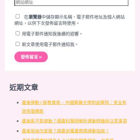
網
件
站
地
網
在
瀏覽器
中儲存顯示名稱、電子郵件地址及個人網站
址
址
網址，以供下次發佈留言時使用。
*
用電子郵件通知我後續的迴響。
新文章使用電子郵件通知我。
近期文章
產後運動 | 衛教單張 – 中國醫藥大學附設醫院：安全有
效恢復體能
產後能不能運動？婦產科醫師解析運動時機與注意事項
產後瑜伽怎麼做？順產剖腹產媽媽運動指南！