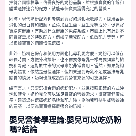
擇符合國家標準、信譽良好的奶粉品牌，並根據寶寶的年齡和
體重選擇適合的配方，就能確保寶寶獲得充足的營養。
同時，現代奶粉配方也考慮到寶寶的消化吸收能力，採用容易
消化的蛋白質和脂肪，並添加益生菌、益生元等成分，促進寶
寶腸道健康，有助於建立健康的免疫系統。市面上也有針對不
同寶寶需求的特殊配方，例如早產兒配方、低敏配方等等，可
以根據寶寶的個體情況選擇。
此外，奶粉在保存和使用方面也比母乳更方便。奶粉可以儲存
較長時間，方便外出攜帶，也不需要像母乳一樣需要頻繁的擠
奶和冷藏，這對於忙碌的父母來說非常實用。當然，如果能夠
母乳餵養，依然是最佳選擇。但如果遇到母乳不足或無法母乳
餵養的情況，奶粉也能成為寶寶營養來源的可靠選擇。
總而言之，只要選擇合適的奶粉配方，並且按照正確的方式沖
泡和餵食，奶粉完全可以滿足寶寶的營養需求，讓寶寶健康成
長。建議您在選擇奶粉品牌和配方時，諮詢兒科醫生或營養師
的建議，以便為寶寶選擇最適合的奶粉。
嬰兒營養學理論:嬰兒可以吃奶粉
嗎?結論