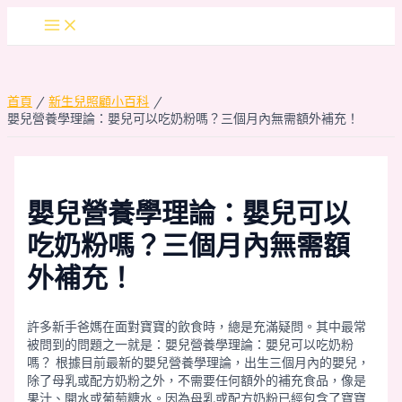
跳
Main
至
Menu
主
要
內
首頁
新生兒照顧小百科
容
嬰兒營養學理論：嬰兒可以吃奶粉嗎？三個月內無需額外補充！
嬰兒營養學理論：嬰兒可以
吃奶粉嗎？三個月內無需額
外補充！
許多新手爸媽在面對寶寶的飲食時，總是充滿疑問。其中最常
被問到的問題之一就是：嬰兒營養學理論：嬰兒可以吃奶粉
嗎？ 根據目前最新的嬰兒營養學理論，出生三個月內的嬰兒，
除了母乳或配方奶粉之外，不需要任何額外的補充食品，像是
果汁、開水或葡萄糖水。因為母乳或配方奶粉已經包含了寶寶