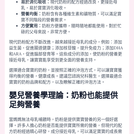
易於消化吸收：
現代奶粉的配方經過改良，更接近母
乳，易於寶寶消化吸收。
營養均衡：
奶粉含有各種維生素和礦物質，可以滿足寶
寶不同階段的營養需求。
方便實用：
奶粉方便攜帶，隨時隨地都能使用，對於忙
碌的父母來說，非常方便。
現代奶粉配方不斷改進，越來越接近母乳的成分，例如：添加
益生菌，促進腸道健康；添加核苷酸，提升免疫力；添加DHA
和ARA，促進腦部發育等。這些成分的添加，使奶粉的營養更
接近母乳，讓寶寶能享受到更全面的營養支持。
選擇適合寶寶的奶粉，並按照正確的沖泡方式，可以讓寶寶獲
得均衡的營養，健康成長。建議您諮詢兒科醫生，選擇最適合
寶寶的奶粉品牌和配方，以及瞭解正確的沖泡方法。
嬰兒營養學理論：奶粉也能提供
足夠營養
當媽媽無法母乳哺餵時，奶粉是提供寶寶營養的另一個好選
擇。許多人擔心奶粉是否能提供寶寶所需的營養，但現代的配
方奶粉經過精心研發，成分接近母乳，可以滿足寶寶的成長需