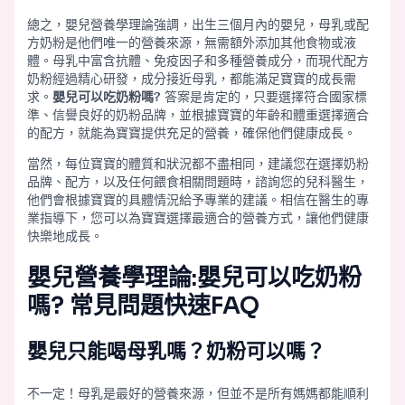
總之，嬰兒營養學理論強調，出生三個月內的嬰兒，母乳或配
方奶粉是他們唯一的營養來源，無需額外添加其他食物或液
體。母乳中富含抗體、免疫因子和多種營養成分，而現代配方
奶粉經過精心研發，成分接近母乳，都能滿足寶寶的成長需
求。
嬰兒可以吃奶粉嗎?
答案是肯定的，只要選擇符合國家標
準、信譽良好的奶粉品牌，並根據寶寶的年齡和體重選擇適合
的配方，就能為寶寶提供充足的營養，確保他們健康成長。
當然，每位寶寶的體質和狀況都不盡相同，建議您在選擇奶粉
品牌、配方，以及任何餵食相關問題時，諮詢您的兒科醫生，
他們會根據寶寶的具體情況給予專業的建議。相信在醫生的專
業指導下，您可以為寶寶選擇最適合的營養方式，讓他們健康
快樂地成長。
嬰兒營養學理論:嬰兒可以吃奶粉
嗎? 常見問題快速FAQ
嬰兒只能喝母乳嗎？奶粉可以嗎？
不一定！母乳是最好的營養來源，但並不是所有媽媽都能順利