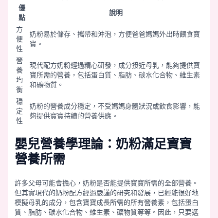
優
說明
點
方
奶粉易於儲存、攜帶和沖泡，方便爸爸媽媽外出時餵食寶
便
寶。
性
營
現代配方奶粉經過精心研發，成分接近母乳，能夠提供寶
養
寶所需的營養，包括蛋白質、脂肪、碳水化合物、維生素
均
和礦物質。
衡
穩
奶粉的營養成分穩定，不受媽媽身體狀況或飲食影響，能
定
夠提供寶寶持續的營養供應。
性
嬰兒營養學理論：奶粉滿足寶寶
營養所需
許多父母可能會擔心，奶粉是否能提供寶寶所需的全部營養。
但其實現代的奶粉配方經過嚴謹的研究和發展，已經能很好地
模擬母乳的成分，包含寶寶成長所需的所有營養素，包括蛋白
質、脂肪、碳水化合物、維生素、礦物質等等。因此，只要選