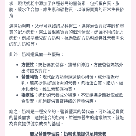
求。現代奶粉中添加了各種必需的營養素，包括蛋白質、脂
肪、碳水化合物、維生素和礦物質，以確保寶寶的正常生長發
育。
選擇奶粉時，父母可以諮詢兒科醫生，選擇適合寶寶年齡和體
質的配方奶粉。醫生會根據寶寶的個別情況，建議不同的配方
奶粉，例如早產兒配方奶粉、抗過敏配方奶粉或特殊營養需求
的配方奶粉等。
此外，奶粉還具備一些優點：
方便性：
奶粉易於儲存、攜帶和沖泡，方便爸爸媽媽外
出時餵食寶寶。
營養均衡：
現代配方奶粉經過精心研發，成分接近母
乳，能夠提供寶寶所需的營養，包括蛋白質、脂肪、碳
水化合物、維生素和礦物質。
穩定性：
奶粉的營養成分穩定，不受媽媽身體狀況或飲
食影響，能夠提供寶寶持續的營養供應。
總之，奶粉是一種安全的、營養豐富的替代品，可以滿足寶寶
的營養需求。選擇適合的奶粉，並遵照醫生的建議餵食，就能
為寶寶提供健康成長的基礎。
嬰兒營養學理論：奶粉也能提供足夠營養