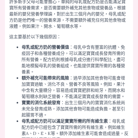
許多新手父母可能會擔心，單純的母乳或配方奶是否能滿足寶
寶所有營養需求，是否需要額外補充其他食物或營養品。根據
最新的嬰兒營養學理論，對於出生三個月內的嬰兒，母乳或配
方奶是他們唯一的營養來源，不需要額外補充任何其他食物或
液體，例如果汁、開水、葡萄糖水等。
這主要基於以下幾個原因：
母乳或配方奶的營養價值
：母乳中含有豐富的抗體、免
疫因子和各種營養成分，可以滿足寶寶成長發育所需的
所有營養。配方奶則根據母乳成分進行科學配比，盡可
能地模擬母乳的營養組成，也能提供寶寶所需的各種營
養素。
額外補充可能帶來的風險
：過早添加其他食物可能會增
加寶寶過敏、消化不良、營養不良等風險。例如，果汁
中含有大量糖分，容易造成寶寶肥胖和蛀牙，而開水和
葡萄糖水則缺乏營養，不能滿足寶寶成長發育的需要。
寶寶的消化系統發育
：出生三個月內的寶寶消化系統尚
未完全發育成熟，添加其他食物可能造成負擔，甚至引
起腸胃不適。
母乳或配方奶可以滿足寶寶所需的所有維生素
：母乳或
配方奶中已經包含了寶寶所需的所有維生素，例如維生
素A、D、E、K等。額外添加維生素可能會造成過量，反