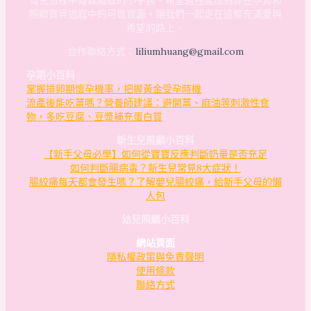
育兒旅程中疑難雜症的小字典。希望這裡能成為你在孕育和
照顧寶貝過程中的可靠資源，讓我們一起走在這條充滿愛與
希望的路上。
合作聯絡方式：
liliumhuang@gmail.com
孕期小百科
掌握排卵期懷孕機率，把握黃金受孕時機
流產後能吃薑嗎？營養師建議：避開薑、麻油等刺激性食
物，多吃豆腐、豆漿補充蛋白質
新生兒照顧小百科
【新手父母必學】如何從寶寶反應判斷奶量是否充足
如何判斷腸病毒？新生兒常見8大症狀！
腸絞痛每天都會發生嗎？了解嬰兒腸絞痛，給新手父母的懶
人包
幼兒照顧小百科
網站頁面
隱私權政策與免責聲明
使用條款
聯絡方式