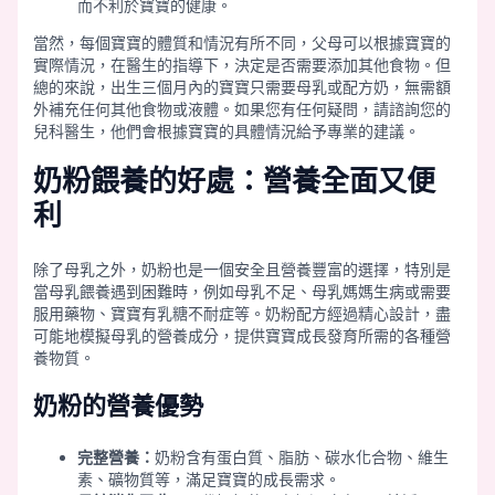
而不利於寶寶的健康。
當然，每個寶寶的體質和情況有所不同，父母可以根據寶寶的
實際情況，在醫生的指導下，決定是否需要添加其他食物。但
總的來說，出生三個月內的寶寶只需要母乳或配方奶，無需額
外補充任何其他食物或液體。如果您有任何疑問，請諮詢您的
兒科醫生，他們會根據寶寶的具體情況給予專業的建議。
奶粉餵養的好處：營養全面又便
利
除了母乳之外，奶粉也是一個安全且營養豐富的選擇，特別是
當母乳餵養遇到困難時，例如母乳不足、母乳媽媽生病或需要
服用藥物、寶寶有乳糖不耐症等。奶粉配方經過精心設計，盡
可能地模擬母乳的營養成分，提供寶寶成長發育所需的各種營
養物質。
奶粉的營養優勢
完整營養：
奶粉含有蛋白質、脂肪、碳水化合物、維生
素、礦物質等，滿足寶寶的成長需求。