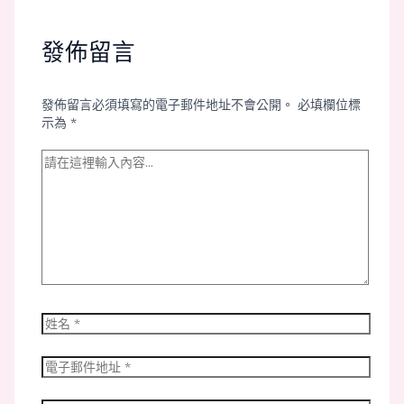
發佈留言
發佈留言必須填寫的電子郵件地址不會公開。
必填欄位標
示為
*
請
在
這
裡
輸
入
內
容...
姓
名
*
電
子
郵