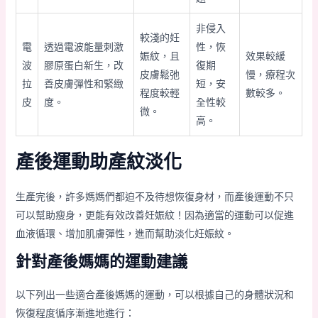
非侵入
較淺的妊
電
透過電波能量刺激
性，恢
娠紋，且
效果較緩
波
膠原蛋白新生，改
復期
皮膚鬆弛
慢，療程次
拉
善皮膚彈性和緊緻
短，安
程度較輕
數較多。
皮
度。
全性較
微。
高。
產後運動助產紋淡化
生產完後，許多媽媽們都迫不及待想恢復身材，而產後運動不只
可以幫助瘦身，更能有效改善妊娠紋！因為適當的運動可以促進
血液循環、增加肌膚彈性，進而幫助淡化妊娠紋。
針對產後媽媽的運動建議
以下列出一些適合產後媽媽的運動，可以根據自己的身體狀況和
恢復程度循序漸進地進行：