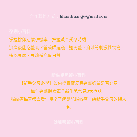
合作聯絡方式：
liliumhuang@gmail.com
孕期小百科
掌握排卵期懷孕機率，把握黃金受孕時機
流產後能吃薑嗎？營養師建議：避開薑、麻油等刺激性食物，
多吃豆腐、豆漿補充蛋白質
新生兒照顧小百科
【新手父母必學】如何從寶寶反應判斷奶量是否充足
如何判斷腸病毒？新生兒常見8大症狀！
腸絞痛每天都會發生嗎？了解嬰兒腸絞痛，給新手父母的懶人
包
幼兒照顧小百科