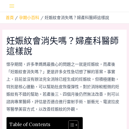
跳
Main
至
首頁
孕期小百科
妊娠紋會消失嗎？婦產科醫師這樣說
主
Menu
要
內
妊娠紋會消失嗎？婦產科醫師
容
這樣說
懷孕期間，許多準媽媽最擔心的問題之一就是妊娠紋，而產後
「妊娠紋會消失嗎？」更是許多女性急切想了解的答案。事實
上，目前並沒有辦法完全消除已經生成的妊娠紋，但積極運動，
特別是核心運動，可以幫助肚皮恢復彈性，對於消除較輕微的妊
娠紋有不錯的幫助。若產後三、四個月後仍然無法改善，則可以
諮詢專業醫師，評估是否適合進行雷射手術、脈衝光、電波拉皮
等醫學美容方式，以改善妊娠紋的外觀。
Table of Contents