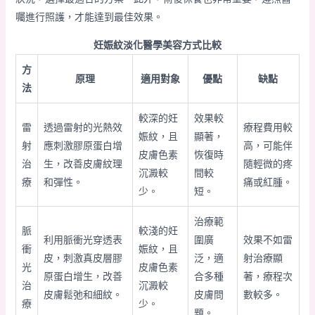
囑進行照護，才能達到最佳效果。
妊娠紋淡化醫學美容方式比較
方
原理
適用對象
優點
缺點
法
較深的妊
效果較
雷
透過雷射的光熱效
療程費用較
娠紋，且
顯著，
射
應刺激膠原蛋白增
高，可能伴
皮膚色素
恢復時
治
生，改善皮膚紋理
隨輕微的疼
沉澱較
間較
療
和彈性。
痛或紅腫。
少。
短。
治療範
脈
較淺的妊
利用脈衝光穿透表
圍廣
效果不如雷
衝
娠紋，且
皮，刺激真皮層膠
泛，適
射治療顯
光
皮膚色素
原蛋白增生，改善
合多種
著，療程次
治
沉澱較
皮膚鬆弛和細紋。
皮膚問
數較多。
療
少。
題。