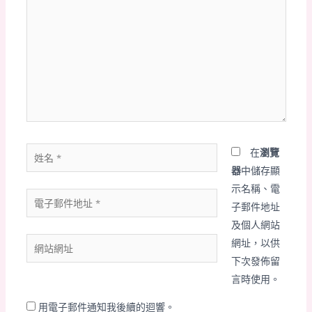
這
裡
輸
入
內
容...
姓
在
瀏覽
名
器
中儲存顯
*
示名稱、電
電
子郵件地址
子
及個人網站
郵
網
網址，以供
件
站
下次發佈留
地
網
言時使用。
址
址
*
用電子郵件通知我後續的迴響。