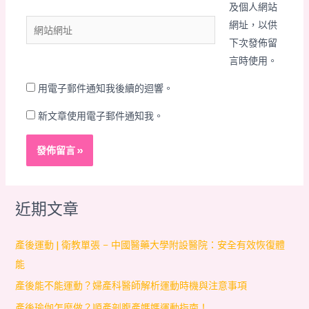
及個人網站
郵
網
網址，以供
件
站
下次發佈留
地
網
言時使用。
址
址
*
用電子郵件通知我後續的迴響。
新文章使用電子郵件通知我。
近期文章
產後運動 | 衛教單張 – 中國醫藥大學附設醫院：安全有效恢復體
能
產後能不能運動？婦產科醫師解析運動時機與注意事項
產後瑜伽怎麼做？順產剖腹產媽媽運動指南！