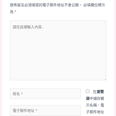
發佈留言必須填寫的電子郵件地址不會公開。
必填欄位標示
為
*
請
在
這
裡
輸
入
內
容...
姓
在
瀏覽
名
器
中儲存顯
*
示名稱、電
電
子郵件地址
子