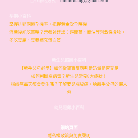
合作聯絡方式：
liliumhuang@gmail.com
孕期小百科
掌握排卵期懷孕機率，把握黃金受孕時機
流產後能吃薑嗎？營養師建議：避開薑、麻油等刺激性食物，
多吃豆腐、豆漿補充蛋白質
新生兒照顧小百科
【新手父母必學】如何從寶寶反應判斷奶量是否充足
如何判斷腸病毒？新生兒常見8大症狀！
腸絞痛每天都會發生嗎？了解嬰兒腸絞痛，給新手父母的懶人
包
幼兒照顧小百科
網站頁面
隱私權政策與免責聲明