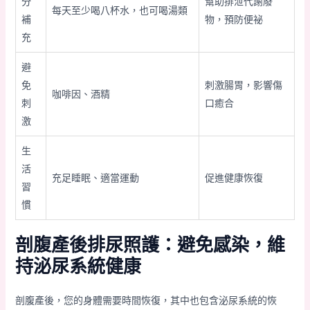
分
幫助排泄代謝廢
每天至少喝八杯水，也可喝湯類
補
物，預防便祕
充
避
免
刺激腸胃，影響傷
咖啡因、酒精
刺
口癒合
激
生
活
充足睡眠、適當運動
促進健康恢復
習
慣
剖腹產後排尿照護：避免感染，維
持泌尿系統健康
剖腹產後，您的身體需要時間恢復，其中也包含泌尿系統的恢