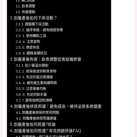
傷口照護
飲食調整
恢復運動
剖腹產後如何下床活動？
1. 遵醫囑下床活動
2. 循序漸進，避免過度勞累
3. 使用輔助工具
4. 注意姿勢
5. 適度休息
6. 觀察身體狀況
剖腹產後恢復：飲食調整促進組織修復
1. 從少量溫水開始
2. 逐漸過渡到軟質食物
3. 充足的蛋白質攝取
4. 補充維生素和礦物質
5. 注意營養均衡
6. 充足的飲水量
7. 避免咖啡因和酒精
剖腹產後排尿照護：避免感染，維持泌尿系統健康
剖腹產後排尿的常見問題
剖腹產後排尿照護建議
剖腹產後如何照護?結論
剖腹產後如何照護? 常見問題快速FAQ