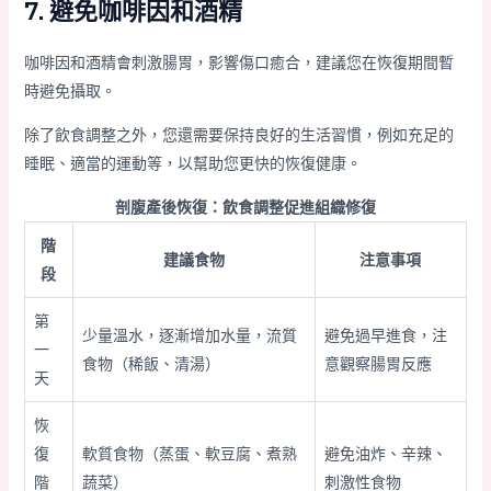
7. 避免咖啡因和酒精
咖啡因和酒精會刺激腸胃，影響傷口癒合，建議您在恢復期間暫
時避免攝取。
除了飲食調整之外，您還需要保持良好的生活習慣，例如充足的
睡眠、適當的運動等，以幫助您更快的恢復健康。
剖腹產後恢復：飲食調整促進組織修復
階
建議食物
注意事項
段
第
少量溫水，逐漸增加水量，流質
避免過早進食，注
一
食物（稀飯、清湯）
意觀察腸胃反應
天
恢
復
軟質食物（蒸蛋、軟豆腐、煮熟
避免油炸、辛辣、
階
蔬菜）
刺激性食物