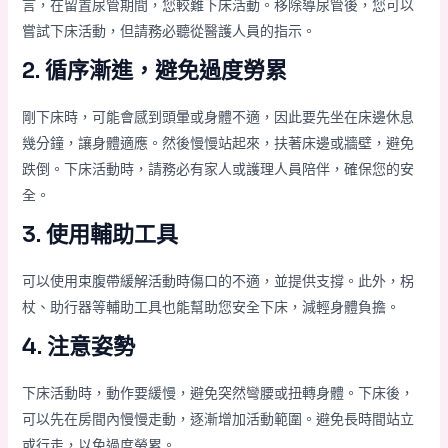
言，在留置尿管期間，您較難下床活動。移除導尿管後，您可以
嘗試下床活動，但請務必聽從醫護人員的指示。
2. 循序漸進，避免過度勞累
剛下床時，可能會感到頭暈或身體不適，因此要先坐在床邊休息
幾分鐘，讓身體適應。然後慢慢站起來，扶著床邊或牆壁，避免
跌倒。下床活動時，請務必有家人或護理人員陪伴，確保您的安
全。
3. 使用輔助工具
可以使用束腹帶緩解活動時傷口的不適，並提供支撐。此外，柺
杖、助行器等輔助工具也能幫助您安全下床，減輕身體負擔。
4. 注意姿勢
下床活動時，動作要緩慢，避免突然彎腰或扭轉身體。下床後，
可以先在房間內慢慢走動，逐漸增加活動範圍。避免長時間站立
或行走，以免過度勞累。