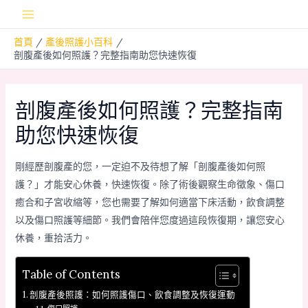
跳
Main
至
首頁
產後照護小百科
主
Menu
剖腹產後如何照護？完整指南助您快速恢復
要
內
容
剖腹產後如何照護？完整指南
助您快速恢復
剛經歷剖腹產的您，一定迫不及待想了解「剖腹產後如何照
護？」才能安心休養，快速恢復。除了術後觀察生命徵象、傷口
癒合和子宮收縮等，您也需要了解如何適當下床活動，飲食調整
以及傷口照護等細節。我們會陪伴您度過這段恢復期，讓您安心
休養，重拾活力。
Table of Contents
剖腹產後照護：如何照護傷口、飲食調整及恢復運動