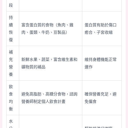
段
持
續
富含蛋白質的食物（魚肉、雞
蛋白質有助於傷口
恢
肉、蛋類、牛奶、豆製品）
癒合、子宮收縮
復
補
充
新鮮水果、蔬菜，富含維生素和
維持身體機能正常
營
礦物質的補品
運作
養
飲
食
避免高脂肪、高糖分食物，諮詢
確保營養充足，避
均
營養師制定個人飲食計畫
免偏食
衡
水