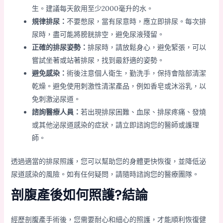
生。建議每天飲用至少2000毫升的水。
規律排尿：
不要憋尿，當有尿意時，應立即排尿。每次排
尿時，盡可能將膀胱排空，避免尿液殘留。
正確的排尿姿勢：
排尿時，請放鬆身心，避免緊張，可以
嘗試坐著或站著排尿，找到最舒適的姿勢。
避免感染：
術後注意個人衛生，勤洗手，保持會陰部清潔
乾燥。避免使用刺激性清潔產品，例如香皂或沐浴乳，以
免刺激泌尿道。
諮詢醫療人員：
若出現排尿困難、血尿、排尿疼痛、發燒
或其他泌尿道感染的症狀，請立即諮詢您的醫師或護理
師。
透過適當的排尿照護，您可以幫助您的身體更快恢復，並降低泌
尿道感染的風險。如有任何疑問，請隨時諮詢您的醫療團隊。
剖腹產後如何照護?結論
經歷剖腹產手術後，您需要耐心和細心的照護，才能順利恢復健