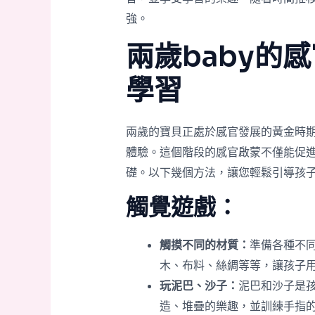
強。
兩歲baby的
學習
兩歲的寶貝正處於感官發展的黃金時
體驗。這個階段的感官啟蒙不僅能促
礎。以下幾個方法，讓您輕鬆引導孩
觸覺遊戲：
觸摸不同的材質：
準備各種不
木、布料、絲綢等等，讓孩子
玩泥巴、沙子：
泥巴和沙子是
造、堆疊的樂趣，並訓練手指