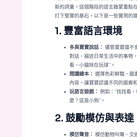
新的詞彙。這個階段的語言啟蒙重點
打下堅實的基石。以下是一些實用的
1. 豐富語言環境
多與寶寶說話：
儘管寶寶還不
對話，描述日常生活中的事物，
看，小貓咪在玩球”。
閱讀繪本：
選擇色彩鮮豔、圖
內容。讓寶寶認識不同的圖案
玩語言遊戲：
例如：”找找看，
麼？這是小狗”。
2. 鼓勵模仿與表達
模仿聲音：
模仿動物叫聲、交