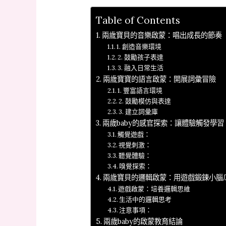
Table of Contents
兩歲寶貝的音樂啟蒙：唱出成長的節奏
1. 創造音樂環境
2. 鼓勵孩子表達
3. 融入日常生活
兩歲寶寶的語言啟蒙：開展詞彙冒險
1. 豐富語言環境
2. 鼓勵模仿與表達
3. 建立詞彙庫
兩歲baby的感官探索：讓體驗觸發學習
觸覺遊戲：
視覺刺激：
聽覺體驗：
嗅覺探索：
兩歲寶貝的邏輯啟蒙：用遊戲鍛鍊小腦
遊戲啟蒙：培養邏輯思維
生活中的邏輯思考
注意事項：
兩歲baby的啟蒙教育結論