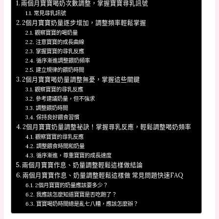
兩個月寶寶喝奶次數調整，掌握寶寶尋乳訊號
常見尋乳訊號
2個月寶寶奶量逐步增加，調整頻率輕鬆掌握
觀察寶寶的喝奶量
注意寶寶的成長曲線
掌握寶寶的尋乳反應
循序漸進調整餵奶頻率
建立規律的餵奶時間
2個月寶寶喝奶量調整無憂，掌握這些關鍵
觀察寶寶的尋乳反應
參考建議奶量，但不強求
調整餵奶時間
保持良好餵食習慣
2個月寶寶奶量調整祕訣！掌握尋乳反應，輕鬆調整喝奶頻率
觀察寶寶的尋乳反應
調整餵食時間和奶量
循序漸進，尊重寶寶的成長速度
兩個月寶寶作息、奶量調整輕鬆這樣做結論
兩個月寶寶作息、奶量調整輕鬆這樣做 常見問題快速FAQ
2個月寶寶的奶量應該要多少？
我應該怎麼知道寶寶是否吃飽了？
寶寶喝奶時間總是亂七八糟，應該怎麼辦？