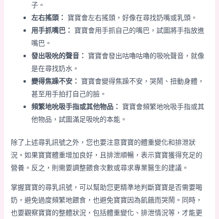
子。
左右搖頭：
寶寶會左右搖頭，好像在尋找奶嘴或乳頭。
用手抓嘴巴：
寶寶會用手抓自己的嘴巴，試圖將手指放進
嘴巴。
發出吸吮的聲音：
寶寶會發出咕嚕咕嚕的吸吮聲音，就像
是在尋找奶水。
變得焦躁不安：
寶寶會變得焦躁不安，哭鬧、扭動身體，
甚至用手拍打自己的臉。
頻繁地吮吸手指或其他物品：
寶寶會頻繁地吮吸手指或其
他物品，試圖滿足吸吮的本能。
除了上述尋乳訊號之外，您也要注意寶寶的體重變化和排泄狀
況。如果寶寶體重增加良好，且排泄順暢，表示寶寶獲得充足的
營養。反之，則需要調整餵食次數或尋求專業醫生的建議。
掌握寶寶的尋乳訊號，可以幫助您更精準地判斷寶寶是否需要喝
奶，避免過度頻繁地餵食，也避免寶寶因為飢餓而哭鬧。同時，
也要觀察寶寶的整體狀況，包括體重變化、排泄情況等，才能更