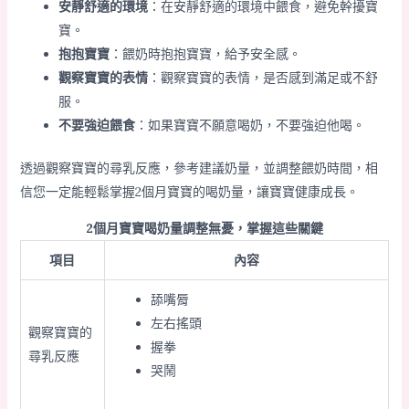
安靜舒適的環境
：在安靜舒適的環境中餵食，避免幹擾寶
寶。
抱抱寶寶
：餵奶時抱抱寶寶，給予安全感。
觀察寶寶的表情
：觀察寶寶的表情，是否感到滿足或不舒
服。
不要強迫餵食
：如果寶寶不願意喝奶，不要強迫他喝。
透過觀察寶寶的尋乳反應，參考建議奶量，並調整餵奶時間，相
信您一定能輕鬆掌握2個月寶寶的喝奶量，讓寶寶健康成長。
2個月寶寶喝奶量調整無憂，掌握這些關鍵
項目
內容
舔嘴脣
左右搖頭
觀察寶寶的
握拳
尋乳反應
哭鬧