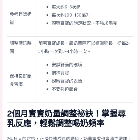
每天約6-8次奶
參考建議奶
每次約100-150毫升
量
觀察寶寶的飽足狀況，不強求喝完
調整餵奶時
隨著寶寶成長，餵奶間隔可以逐漸延長，從每2-
間
3小時一次到3-4小時一次。
安靜舒適的環境
抱抱寶寶
保持良好餵
觀察寶寶的表情
食習慣
不要強迫餵食
2個月寶寶奶量調整祕訣！掌握尋
乳反應，輕鬆調整喝奶頻率
2個月大的寶寶，正是快速成長的階段，奶量需求也會隨之增加。