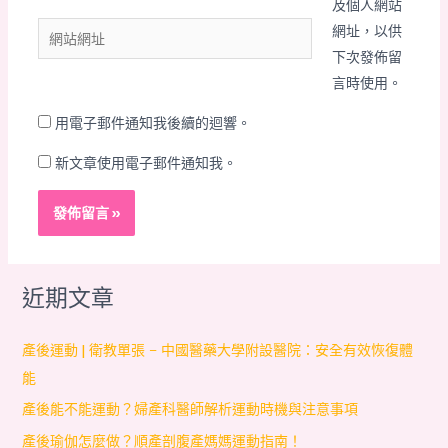
及個人網站
郵
網
網址，以供
件
站
下次發佈留
地
網
言時使用。
址
址
*
用電子郵件通知我後續的迴響。
新文章使用電子郵件通知我。
近期文章
產後運動 | 衛教單張 – 中國醫藥大學附設醫院：安全有效恢復體
能
產後能不能運動？婦產科醫師解析運動時機與注意事項
產後瑜伽怎麼做？順產剖腹產媽媽運動指南！