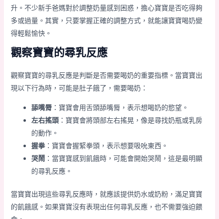
升。不少新手爸媽對於調整奶量感到困惑，擔心寶寶是否吃得夠
多或過量。其實，只要掌握正確的調整方式，就能讓寶寶喝奶變
得輕鬆愉快。
觀察寶寶的尋乳反應
觀察寶寶的尋乳反應是判斷是否需要喝奶的重要指標。當寶寶出
現以下行為時，可能是肚子餓了，需要喝奶：
舔嘴脣
：寶寶會用舌頭舔嘴脣，表示想喝奶的慾望。
左右搖頭
：寶寶會將頭部左右搖晃，像是尋找奶瓶或乳房
的動作。
握拳
：寶寶會握緊拳頭，表示想要吸吮東西。
哭鬧
：當寶寶感到飢餓時，可能會開始哭鬧，這是最明顯
的尋乳反應。
當寶寶出現這些尋乳反應時，就應該提供奶水或奶粉，滿足寶寶
的飢餓感。如果寶寶沒有表現出任何尋乳反應，也不需要強迫餵