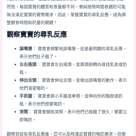
然而，每個寶寶的體質和食量都不同，單純按照時間表餵奶可能
無法滿足寶寶的實際需求。因此，掌握寶寶的尋乳反應，成為調
整餵食時間和奶量的關鍵！
觀察寶寶的尋乳反應
舔嘴脣
： 寶寶會頻繁地舔嘴脣，這是最明顯的尋乳反應，
表示他們肚子餓了。
左右搖頭
： 寶寶會左右搖頭，並將頭部轉向尋找乳房或奶
瓶。
伸出舌頭
： 寶寶會伸出舌頭，並做出舔嘴脣的動作，表示
他們渴望喝奶。
手抓握
： 寶寶會將小手握成拳頭，並伸向你的胸部或奶
瓶，表示他們想要喝奶。
哭鬧
： 寶寶會開始哭鬧，表示他們已經餓了很久，需要立
即喝奶。
觀察到這些尋乳反應後，您可以及時滿足寶寶的喝奶需求。但需