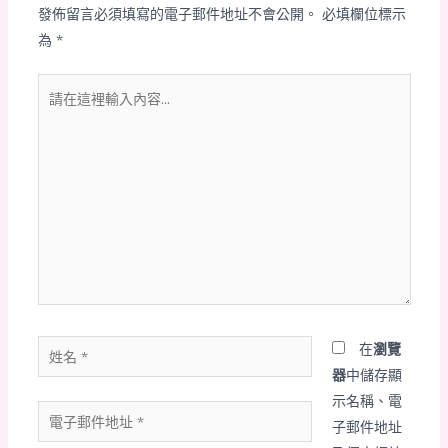
發佈留言必須填寫的電子郵件地址不會公開。
必填欄位標示
為
*
請
在
這
裡
輸
入
內
容...
姓
在
瀏覽
名
器
中儲存顯
*
示名稱、電
電
子郵件地址
子