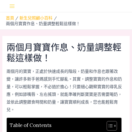
跳
Main
至
首頁
新生兒照顧小百科
主
Menu
兩個月寶寶作息、奶量調整輕鬆這樣做！
要
內
容
兩個月寶寶作息、奶量調整輕
鬆這樣做！
兩個月的寶寶，正處於快速成長的階段，奶量和作息也跟著改
變，讓許多新手爸媽感到手忙腳亂。其實，調整寶寶的作息和奶
量，可以輕鬆掌握，不必過於擔心！只要細心觀察寶寶的尋乳反
應，例如舔嘴唇、左右搖頭，就能準確判斷寶寶是否需要喝奶，
並依此調整餵食時間和奶量，讓寶寶順利成長，您也能輕鬆育
兒。
Table of Contents