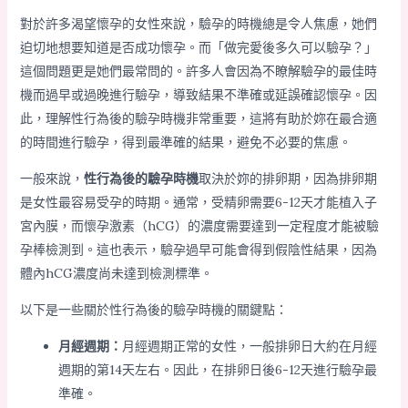
對於許多渴望懷孕的女性來說，驗孕的時機總是令人焦慮，她們
迫切地想要知道是否成功懷孕。而「做完愛後多久可以驗孕？」
這個問題更是她們最常問的。許多人會因為不瞭解驗孕的最佳時
機而過早或過晚進行驗孕，導致結果不準確或延誤確認懷孕。因
此，理解性行為後的驗孕時機非常重要，這將有助於妳在最合適
的時間進行驗孕，得到最準確的結果，避免不必要的焦慮。
一般來說，
性行為後的驗孕時機
取決於妳的排卵期，因為排卵期
是女性最容易受孕的時期。通常，受精卵需要6-12天才能植入子
宮內膜，而懷孕激素（hCG）的濃度需要達到一定程度才能被驗
孕棒檢測到。這也表示，驗孕過早可能會得到假陰性結果，因為
體內hCG濃度尚未達到檢測標準。
以下是一些關於性行為後的驗孕時機的關鍵點：
月經週期：
月經週期正常的女性，一般排卵日大約在月經
週期的第14天左右。因此，在排卵日後6-12天進行驗孕最
準確。