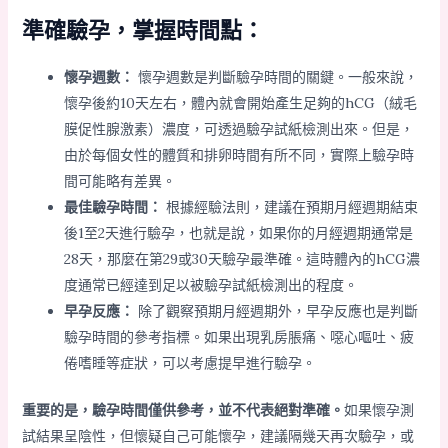
準確驗孕，掌握時間點：
懷孕週數：
懷孕週數是判斷驗孕時間的關鍵。一般來說，
懷孕後約10天左右，體內就會開始產生足夠的hCG（絨毛
膜促性腺激素）濃度，可透過驗孕試紙檢測出來。但是，
由於每個女性的體質和排卵時間有所不同，實際上驗孕時
間可能略有差異。
最佳驗孕時間：
根據經驗法則，建議在預期月經週期結束
後1至2天進行驗孕，也就是說，如果你的月經週期通常是
28天，那麼在第29或30天驗孕最準確。這時體內的hCG濃
度通常已經達到足以被驗孕試紙檢測出的程度。
早孕反應：
除了觀察預期月經週期外，早孕反應也是判斷
驗孕時間的參考指標。如果出現乳房脹痛、噁心嘔吐、疲
倦嗜睡等症狀，可以考慮提早進行驗孕。
重要的是，驗孕時間僅供參考，並不代表絕對準確。
如果懷孕測
試結果呈陰性，但懷疑自己可能懷孕，建議隔幾天再次驗孕，或