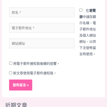
姓
在
瀏覽
名
器
中儲存顯
*
示名稱、電
電
子郵件地址
子
及個人網站
郵
網
網址，以供
件
站
下次發佈留
地
網
言時使用。
址
址
*
用電子郵件通知我後續的迴響。
新文章使用電子郵件通知我。
近期文章