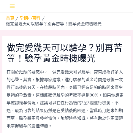
跳
Main
至
首頁
孕期小百科
主
Menu
做完愛幾天可以驗孕？別再苦等！驗孕黃金時機曝光
要
內
容
做完愛幾天可以驗孕？別再苦
等！驗孕黃金時機曝光
在關於妊娠的疑惑中，「做完愛幾天可以驗孕」常常成為許多人
的心聲。其實，根據專家建議，進行驗孕的黃金時間是最後一次
性行為後的14天。在這段時間內，身體已經有足夠的時間來產生
足夠的孕激素，這樣能確保驗孕的準確率達到90%。如果你想更
早確認懷孕情況，建議可以在性行為後的2至3週進行檢測。不
過，最為可靠的結果仍然是在受精後的四週，當此時月經未如期
而至，驗孕將更具參考價值。瞭解這些知識，將有助於你更清楚
地掌握驗孕的最佳時機。