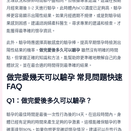
生理狀況和排卵時間都不盡相同。但根據專家建議，建議在預期
月經來潮後 1-2 天進行驗孕，此時體內hCG濃度已足夠高，驗孕
棒更容易顯示出陽性結果。如果月經週期不規律，或是對驗孕結
果感到困惑，建議諮詢婦產科醫生，尋求專業的建議和檢查，才
能獲得最準確的懷孕資訊。
此外，驗孕時應選擇高敏感度的驗孕棒，提高早期懷孕時檢測出
陽性結果的機率。
做完愛後多久可以驗孕
雖然沒有明確的時間
點，但掌握正確的知識和方法，能幫助妳更準確地瞭解自己的身
體狀況，並在最合適的時間得到最準確的結果。
做完愛幾天可以驗孕 常見問題快速
FAQ
Q1：做完愛後多久可以驗孕？
驗孕的最佳時間是最後一次性行為後的14天。在這段時間內，身
體已經有足夠的時間來產生足夠的孕激素，這樣能確保驗孕的準
確率達到90%。如果你想更早確認懷孕情況，建議可以在性行為