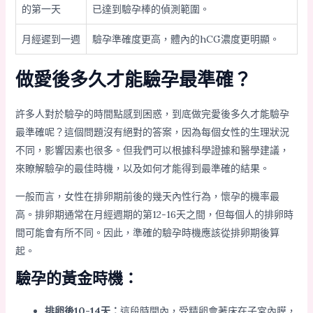
的第一天
已達到驗孕棒的偵測範圍。
月經遲到一週
驗孕準確度更高，體內的hCG濃度更明顯。
做愛後多久才能驗孕最準確？
許多人對於驗孕的時間點感到困惑，到底做完愛後多久才能驗孕
最準確呢？這個問題沒有絕對的答案，因為每個女性的生理狀況
不同，影響因素也很多。但我們可以根據科學證據和醫學建議，
來瞭解驗孕的最佳時機，以及如何才能得到最準確的結果。
一般而言，女性在排卵期前後的幾天內性行為，懷孕的機率最
高。排卵期通常在月經週期的第12-16天之間，但每個人的排卵時
間可能會有所不同。因此，準確的驗孕時機應該從排卵期後算
起。
驗孕的黃金時機：
排卵後10-14天：
這段時間內，受精卵會著床在子宮內膜，