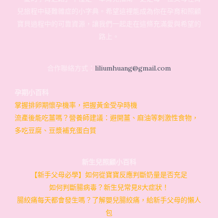
兒旅程中疑難雜症的小字典。希望這裡能成為你在孕育和照顧
寶貝過程中的可靠資源，讓我們一起走在這條充滿愛與希望的
路上。
合作聯絡方式：
liliumhuang@gmail.com
孕期小百科
掌握排卵期懷孕機率，把握黃金受孕時機
流產後能吃薑嗎？營養師建議：避開薑、麻油等刺激性食物，
多吃豆腐、豆漿補充蛋白質
新生兒照顧小百科
【新手父母必學】如何從寶寶反應判斷奶量是否充足
如何判斷腸病毒？新生兒常見8大症狀！
腸絞痛每天都會發生嗎？了解嬰兒腸絞痛，給新手父母的懶人
包