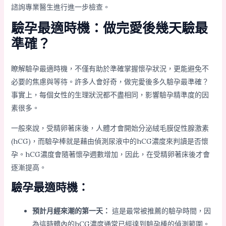
諮詢專業醫生進行進一步檢查。
驗孕最適時機：做完愛後幾天驗最
準確？
瞭解驗孕最適時機，不僅有助於準確掌握懷孕狀況，更能避免不
必要的焦慮與等待。許多人會好奇，做完愛後多久驗孕最準確？
事實上，每個女性的生理狀況都不盡相同，影響驗孕精準度的因
素很多。
一般來說，受精卵著床後，人體才會開始分泌絨毛膜促性腺激素
(hCG)，而驗孕棒就是藉由偵測尿液中的hCG濃度來判讀是否懷
孕。hCG濃度會隨著懷孕週數增加，因此，在受精卵著床後才會
逐漸提高。
驗孕最適時機：
預計月經來潮的第一天：
這是最常被推薦的驗孕時間，因
為這時體內的hCG濃度通常已經達到驗孕棒的偵測範圍。